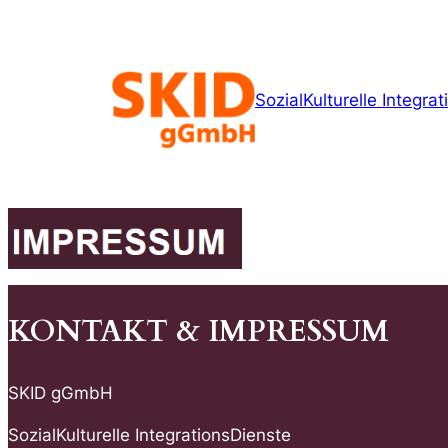
Zum
Inhalt
springen
SozialKulturelle Integra
KONTAKT & IMPRESSUM
SKID gGmbH
SozialKulturelle IntegrationsDienste